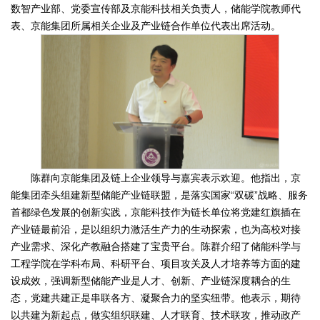
数智产业部、党委宣传部及京能科技相关负责人，储能学院教师代
表、京能集团所属相关企业及产业链合作单位代表出席活动。
陈群向京能集团及链上企业领导与嘉宾表示欢迎。他指出，京
能集团牵头组建新型储能产业链联盟，是落实国家“双碳”战略、服务
首都绿色发展的创新实践，京能科技作为链长单位将党建红旗插在
产业链最前沿，是以组织力激活生产力的生动探索，也为高校对接
产业需求、深化产教融合搭建了宝贵平台。陈群介绍了储能科学与
工程学院在学科布局、科研平台、项目攻关及人才培养等方面的建
设成效，强调新型储能产业是人才、创新、产业链深度耦合的生
态，党建共建正是串联各方、凝聚合力的坚实纽带。他表示，期待
以共建为新起点，做实组织联建、人才联育、技术联攻，推动政产