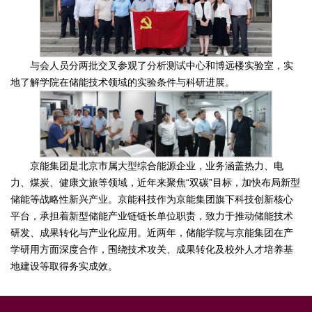
与会人员分两批交叉参观了分析测试中心和博远楼实验室，实
地了解学院在储能技术领域的实验条件与科研进展。
京能集团是北京市属大型综合能源企业，业务涵盖热力、电
力、煤炭、健康文旅等领域，近年来聚焦“双碳”目标，加快布局新型
储能等战略性新兴产业。京能科技作为京能集团旗下科技创新核心
平台，承担着新型储能产业链链长单位职责，致力于推动储能技术
研发、成果转化与产业化应用。近两年，储能学院与京能集团在产
学研用方面深度合作，围绕技术攻关、成果转化及校外人才培养基
地建设等取得务实成效。