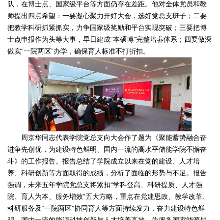
队，在博士点、国家级平台等方面仍存在差距。他对全体党员和教
师提出四点希望：一要凝心聚力开好大会，选好党总支班子；二要
把教学科研抓紧抓实，力争国家级奖励和平台实现突破；三要把博
士点申报作为头等大事，早日建成“本硕博”完整培养体系；四要做深
做实“一院两区”办学，确保育人标准不打折扣。
周京华同志代表学院党总支向大会作了题为《聚能蓄势融合奋
进争先创优，为建设特色鲜明、国内一流的高水平储能学院不懈奋
斗》的工作报告。报告总结了学院成立以来在党的建设、人才培
养、科研创新等方面取得的成绩，分析了面临的形势与不足。报告
强调，未来五年学院党总支将紧扣“学科登高、科研提质、人才强
院、育人为本、服务增效”五大方略，重点在党建思政、教学改革、
科研服务及“一院两区”协同育人等方面持续发力，奋力建设特色鲜
明、国内一流的能源科技创新与人才培养高地，为服务国家能源战