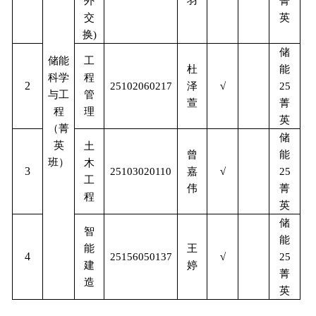
菁
外
羽
英
交
换
)
储
储能
工
能
杜
科学
程
2
25102060217
泽
√
25
与工
管
菁
萱
程
理
英
（菁
储
英
土
能
曾
班）
木
3
25103020110
嘉
√
25
工
菁
伟
程
英
储
智
能
能
王
4
25156050137
√
25
建
婷
菁
造
英