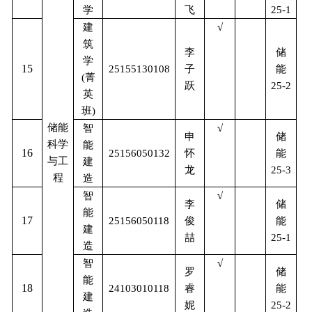
学
飞
25-1
建
√
筑
储
李
学
15
能
25155130108
子
(
菁
跃
25-2
英
班
)
储能
智
√
储
申
科学
能
16
能
25156050132
怀
与工
建
龙
25-3
程
造
智
√
储
李
能
17
能
25156050118
俊
建
喆
25-1
造
智
√
储
罗
能
18
能
24103010118
睿
建
妮
25-2