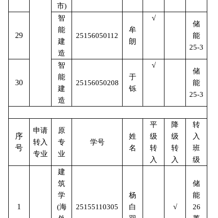
市
)
智
√
储
能
牟
29
能
25156050112
建
朗
25-3
造
智
√
储
能
于
30
能
25156050208
建
铄
25-3
造
平
降
转
申请
原
序
姓
级
级
入
转入
专
学号
号
名
转
转
班
专业
业
入
入
级
建
储
筑
能
学
杨
1
(
海
25155110305
白
√
26