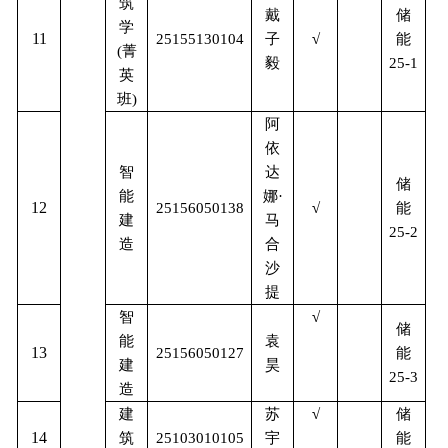
筑
储
戴
学
11
能
25155130104
子
√
(
菁
毅
25-1
英
班
)
阿
依
智
达
储
能
娜
·
12
能
25156050138
√
建
马
25-2
造
合
沙
提
智
√
储
能
袁
13
能
25156050127
建
昊
25-3
造
储
建
苏
√
14
能
筑
25103010105
宇