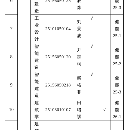
6
能
25156050125
辰
建
炜
25-3
造
工
√
储
刘
业
7
能
25101050104
景
设
波
25-1
计
智
√
储
尹
能
8
能
25156050120
志
建
桐
25-2
造
智
√
储
柴
能
9
能
25156050218
格
建
非
25-3
造
储
建
田
10
能
筑
25103010107
珺
√
学
祺
26-1
建