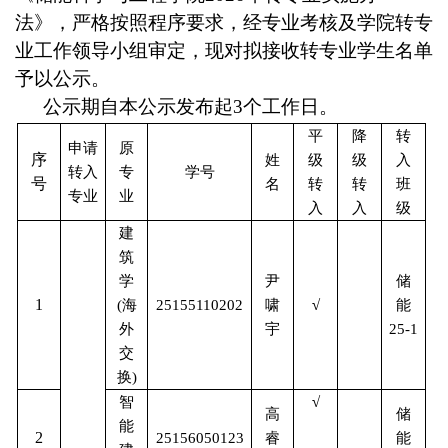
法》，严格按照程序要求，经专业考核及学院转专
业工作领导小组审定，现对拟接收转专业学生名单
予以公示。
公示期自本公示发布起
3
个工作日。
平
降
转
申请
原
序
姓
级
级
入
转入
专
学号
号
名
转
转
班
专业
业
入
入
级
建
筑
储
学
尹
1
能
(
海
25155110202
啸
√
外
宇
25-1
交
换
)
智
√
储
高
能
2
能
25156050123
睿