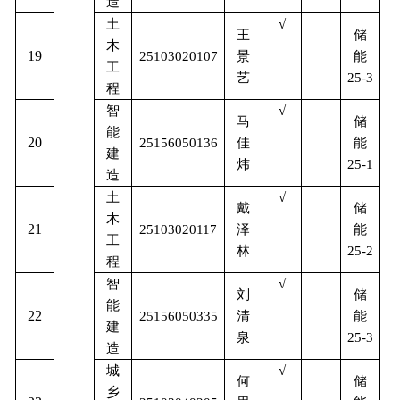
造
土
√
储
王
木
19
能
25103020107
景
工
艺
25-3
程
智
√
储
马
能
20
能
25156050136
佳
建
炜
25-1
造
土
√
储
戴
木
21
能
25103020117
泽
工
林
25-2
程
智
√
储
刘
能
22
能
25156050335
清
建
泉
25-3
造
城
√
储
何
乡