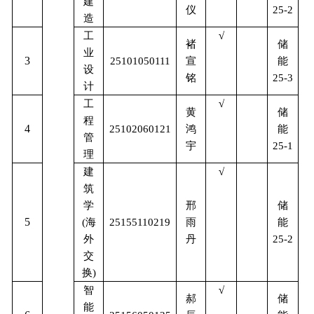
建
仪
25-2
造
工
√
储
褚
业
3
能
25101050111
宣
设
铭
25-3
计
工
√
储
黄
程
4
能
25102060121
鸿
管
宇
25-1
理
建
√
筑
储
学
邢
5
能
(
海
25155110219
雨
外
丹
25-2
交
换
)
智
√
储
郝
能