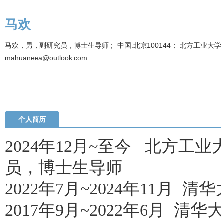
马欢
马欢，男，副研究员，博士生导师； 中国.北京100144； 北方工业大学储
mahuaneea@outlook.com
个人简历
202
4
年
12
月
~至今
北方工业
员，
博士生导师
20
22
年
7
月
~
2024年11月
清华
2017年
9
月
~
2022年6月
清华