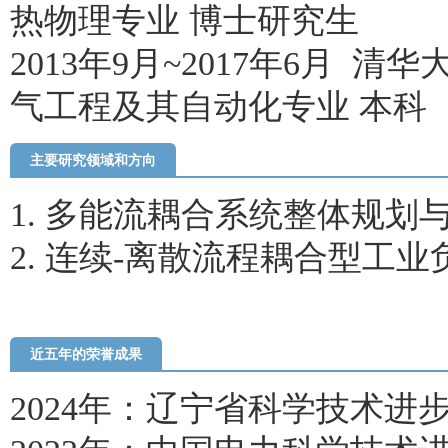
热物理专业
博士研究生
201
3
年
9
月~
2017年6月
清华
气工程及其自动化专业
本科
主要研究领域和方向
1.
多能流
耦合系统整体规划
2.
连续
-离散流程耦合型工业
近五年的荣誉成果
202
4
年：
辽宁省科学技术进